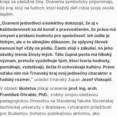
kraja za záslužné činy. Ocenenia symbolicky pripomínajú,
že kraj stojí na ľuďoch, ktorí každý deň robia svoje okolie
lepším.
„Ocenení jednotlivci a kolektívy dokazujú, že aj v
každodennosti sa dá konať s presvedčením, že práca má
zmysel a pridanú hodnotu pre spoločnosť. Ich úsilie je
tichým, ale o to silnejším dôkazom, že vplyvný človek
nemusí byť vždy na pódiu. Často stojí v zákulisí, no jeho
skutky menia životy iných. Táto župná pocta má hlboký
význam, pretože vyzdvihuje tých, ktorí tvoria hodnoty,
pomáhajú, vzdelávajú, liečia či uchovávajú kultúru. Práve
vďaka nim má Trnavský kraj svoj jedinečný charakter a
ľudský rozmer,“
uviedol trnavský župan
Jozef Viskupič
.
V oblasti
školstva
získal ocenenie
prof. Ing. arch.
František Ohrablo, PhD.
, známy svojou obetavou
pedagogickou činnosťou na Stavebnej fakulte Slovenskej
technickej univerzity v Bratislave, vytváraním príležitostí
pre študentov, bohatou publikačnou aktivitou, ako