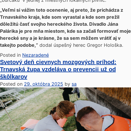
„burčáku“ v jednej z miestnych lokálnych pivníc.
„Veľmi si vážim toto ocenenie, aj preto, že prichádza z
Trnavského kraja, kde som vyrastal a kde som prežil
dôležitú časť svojho hereckého života. Divadlo Jána
Palárika je pre mňa miestom, kde sa začali formovať moje
herecké sny a je krásne, že sa sem môžem vrátiť aj v
takejto podobe,“
dodal úspešný herec Gregor Hološka.
Posted in
Nezaradené
Svetový deň cievnych mozgových príhod:
Trnavská župa vzdeláva o prevencii už od
škôlkarov
Posted on
29. októbra 2025
by
sa