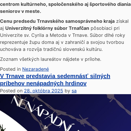
centrom kultúrneho, spoločenského aj športového diania
seniorov v meste.
Cenu predsedu Trnavského samosprávneho kraja
získal
aj
Univerzitný folklórny súbor Trnafčan
pôsobiaci pri
Univerzite sv. Cyrila a Metoda v Trnave. Súbor dlhé roky
reprezentuje župu doma aj v zahraničí a svojou tvorbou
uchováva a rozvíja tradičnú slovenskú kultúru.
Zoznam všetkých laureátov nájdete v prílohe.
Posted in
Nezaradené
V Trnave predstavia sedemnásť silných
príbehov nenápadných hrdinov
Posted on
28. októbra 2025
by
sa