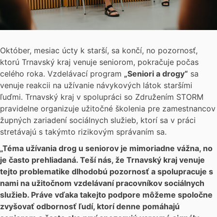
Október, mesiac úcty k starší, sa končí, no pozornosť,
ktorú Trnavský kraj venuje seniorom, pokračuje počas
celého roka. Vzdelávací program
„Seniori a drogy“
sa
venuje reakcii na užívanie návykových látok staršími
ľuďmi. Trnavský kraj v spolupráci so Združením STORM
pravidelne organizuje užitočné školenia pre zamestnancov
župných zariadení sociálnych služieb, ktorí sa v práci
stretávajú s takýmto rizikovým správaním sa.
„Téma užívania drog u seniorov je mimoriadne vážna, no
je často prehliadaná. Teší nás, že Trnavský kraj venuje
tejto problematike dlhodobú pozornosť a spolupracuje s
nami na užitočnom vzdelávaní pracovníkov sociálnych
služieb. Práve vďaka takejto podpore môžeme spoločne
zvyšovať odbornosť ľudí, ktorí denne pomáhajú