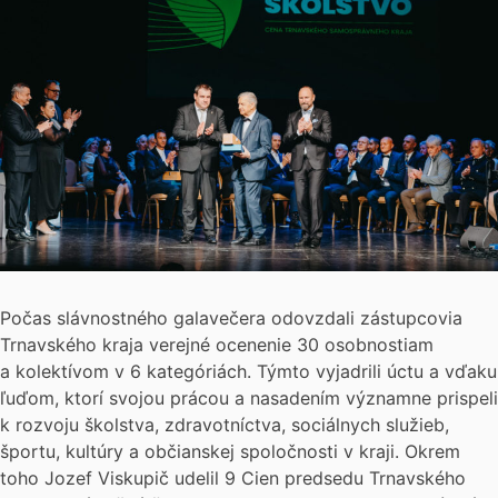
Počas slávnostného galavečera odovzdali zástupcovia
Trnavského kraja verejné ocenenie 30 osobnostiam
a kolektívom v 6 kategóriách. Týmto vyjadrili úctu a vďaku
ľuďom, ktorí svojou prácou a nasadením významne prispeli
k rozvoju školstva, zdravotníctva, sociálnych služieb,
športu, kultúry a občianskej spoločnosti v kraji. Okrem
toho Jozef Viskupič udelil 9 Cien predsedu Trnavského