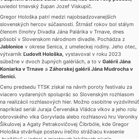
uviedol trnavský župan Jozef Viskupič.
Gregor Hološka patrí medzi najobsadzovanejších
slovenských hercov súčasnosti. Štrnásť rokov bol stálym
členom činohry Divadla Jána Palárika v Trnave, dnes
pôsobí v Slovenskom národnom divadle. Pochádza z
Jablonice
v okrese Senica, z umeleckej rodiny. Jeho otec,
výtvarník
Ľudovít Hološka
,
vystavoval v roku 2023
súbežne v dvoch župných galériách, a to v
Galérii Jána
Koniarka v Trnave
a
Záhorskej galérii Jána Mudrocha v
Senici
.
Cenu predsedu TTSK získal na návrh poroty festivalu za
viacero vydarených spoluprác so Slovenským rozhlasom
na realizácii rozhlasových hier. Možno osobitne vyzdvihnúť
napríklad seriál Juraja Červenáka Vládca vlkov a jeho rolu
obrovského vlka Goryvlada alebo rozhlasovú hru Veroniky
Šikulovej a Agaty Petrakovičovej Čibrbóle, kde Gregor
Hološka stvárňuje postavu írečito strážiacu kvasenie