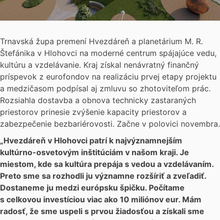
Trnavská župa premení Hvezdáreň a planetárium M. R.
Štefánika v Hlohovci na moderné centrum spájajúce vedu,
kultúru a vzdelávanie. Kraj získal nenávratný finančný
príspevok z eurofondov na realizáciu prvej etapy projektu
a medzičasom podpísal aj zmluvu so zhotoviteľom prác.
Rozsiahla dostavba a obnova technicky zastaraných
priestorov prinesie zvýšenie kapacity priestorov a
zabezpečenie bezbariérovosti. Začne v polovici novembra.
„Hvezdáreň v Hlohovci patrí k najvýznamnejším
kultúrno-osvetovým inštitúciám v našom kraji. Je
miestom, kde sa kultúra prepája s vedou a vzdelávaním.
Preto sme sa rozhodli ju významne rozšíriť a zveľadiť.
Dostaneme ju medzi európsku špičku. Počítame
s celkovou investíciou viac ako 10 miliónov eur. Mám
radosť, že sme uspeli s prvou žiadosťou a získali sme