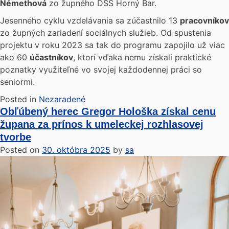
Némethová
zo župného DSS Horný Bar.
Jesenného cyklu vzdelávania sa zúčastnilo 13
pracovníkov
zo župných zariadení sociálnych služieb. Od spustenia
projektu v roku 2023 sa tak do programu zapojilo už viac
ako 60
účastníkov
, ktorí vďaka nemu získali praktické
poznatky využiteľné vo svojej každodennej práci so
seniormi.
Posted in
Nezaradené
Obľúbený herec Gregor Hološka získal cenu
župana za prínos k umeleckej rozhlasovej
tvorbe
Posted on
30. októbra 2025
by
sa