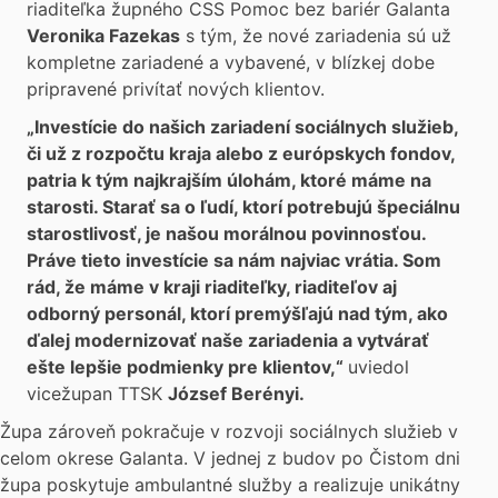
riaditeľka župného CSS Pomoc bez bariér Galanta
Veronika Fazekas
s tým, že nové zariadenia sú už
kompletne zariadené a vybavené, v blízkej dobe
pripravené privítať nových klientov.
„Investície do našich zariadení sociálnych služieb,
či už z rozpočtu kraja alebo z európskych fondov,
patria k tým najkrajším úlohám, ktoré máme na
starosti. Starať sa o ľudí, ktorí potrebujú špeciálnu
starostlivosť, je našou morálnou povinnosťou.
Práve tieto investície sa nám najviac vrátia. Som
rád, že máme v kraji riaditeľky, riaditeľov aj
odborný personál, ktorí premýšľajú nad tým, ako
ďalej modernizovať naše zariadenia a vytvárať
ešte lepšie podmienky pre klientov,“
uviedol
vicežupan TTSK
József Berényi.
Župa zároveň pokračuje v rozvoji sociálnych služieb v
celom okrese Galanta. V jednej z budov po Čistom dni
župa poskytuje ambulantné služby a realizuje unikátny