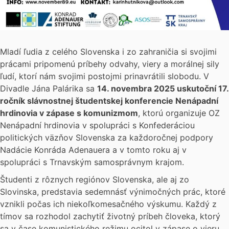
Mladí ľudia z celého Slovenska i zo zahraničia si svojimi
prácami pripomenú príbehy odvahy, viery a morálnej sily
ľudí, ktorí nám svojimi postojmi prinavrátili slobodu. V
Divadle Jána Palárika sa
14. novembra 2025 uskutoční 17.
ročník slávnostnej študentskej konferencie Nenápadní
hrdinovia v zápase s komunizmom
, ktorú organizuje OZ
Nenápadní hrdinovia v spolupráci s Konfederáciou
politických väzňov Slovenska za každoročnej podpory
Nadácie Konráda Adenauera a v tomto roku aj v
spolupráci s Trnavským samosprávnym krajom.
Študenti z rôznych regiónov Slovenska, ale aj zo
Slovinska, predstavia sedemnásť výnimočných prác, ktoré
vznikli počas ich niekoľkomesačného výskumu. Každý z
tímov sa rozhodol zachytiť životný príbeh človeka, ktorý
sa v čase komunistického režimu ocitol v zápase o vieru,