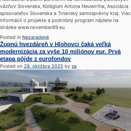
väzňov Slovenska, Kolégium Antona Neuwirtha, Asociácia
spisovateľov Slovenska a Trnavský samosprávny kraj. Viac
informácií o projekte a podrobný program nájdete na
stránke www.november89.eu
Posted in
Nezaradené
Župnú hvezdáreň v Hlohovci čaká veľká
modernizácia za vyše 10 miliónov eur. Prvá
etapa pôjde z eurofondov
Posted on
28. októbra 2025
by
sa