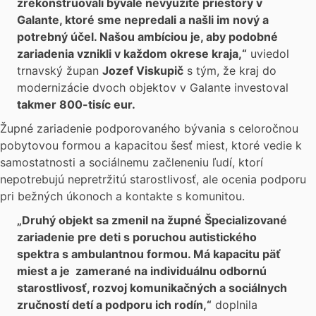
zrekonštruovali bývalé nevyužité priestory v
Galante, ktoré sme nepredali a našli im nový a
potrebný účel. Našou ambíciou je, aby podobné
zariadenia vznikli v každom okrese kraja,“
uviedol
trnavský župan
Jozef Viskupič
s tým, že kraj do
modernizácie dvoch objektov v Galante investoval
takmer 800-tisíc eur.
Župné zariadenie podporovaného bývania s celoročnou
pobytovou formou a kapacitou šesť miest, ktoré vedie k
samostatnosti a sociálnemu začleneniu ľudí, ktorí
nepotrebujú nepretržitú starostlivosť, ale ocenia podporu
pri bežných úkonoch a kontakte s komunitou.
„Druhý objekt sa zmenil na župné Špecializované
zariadenie pre deti s poruchou autistického
spektra s ambulantnou formou. Má kapacitu päť
miest a je zamerané na individuálnu odbornú
starostlivosť, rozvoj komunikačných a sociálnych
zručností detí a podporu ich rodín,“
doplnila