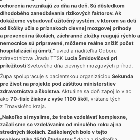
ochorenia nevznikajú zo dňa na deň. Sú dôsledkom
dlhodobého zanedbávania rizikových faktorov. Ak
dokážeme vybudovať užitočný systém, v ktorom sa deti
od škôlky učia o príznakoch cievnej mozgovej príhody
a prevencii na školách, záchranné zložky reagujú rýchlo a
nemocnice sú pripravené, môžeme reálne znížiť počet
hospitalizácií aj úmrtí,“
uviedla riaditeľka Odboru
zdravotníctva Úradu TTSK
Lucia Šmidovičová pri
príležitosti
Svetového dňa cievnych mozgových príhod.
Župa spolupracuje s pacientskou organizáciou
Sekunda
pre život na projekte pod záštitou ministerstiev
zdravotníctva a školstva.
Aktuálne sa doň zapojilo viac
ako
70-tisíc žiakov z vyše 1100 škôl
,
vrátane tých
z Trnavského kraja.
„Nakoľko si myslime, že treba vzdelávať komplexne,
začali sme so vzdelávaním od minulého roku aj na
stredných školách. Zaškolených bolo v tejto
problematike 1500 študentov,“
dodala riaditeľka