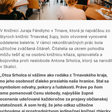
V Knižnici Juraja Fándlyho v Trnave, ktorá je najväčšou zo
štyroch knižníc Trnavskej župy, bolo otvorené vynovené
oddelenie beletrie. V rámci rekonštrukčných prác bola
užitočne zväčšená čitáreň. Čitatelia sa okrem pohodlia
môžu tešiť aj na osobnú knižnicu kňaza, spisovateľa a
bojovníka proti neslobode Antona Srholca, ktorý sa narodil
v Skalici.
„Otca Srholca si vážime ako rodáka z Trnavského kraja,
no jeho osobnosť ďaleko presiahla naše hranice. Stal sa
symbolom odvahy, pokory a ľudskosti. Práve po ňom
sme pomenovali Cenu slobody, najvyššie župné
ocenenie udeľované každoročne za prejavy občianskej
statočnosti. A som hrdý, že jeho odkaz užitočne
uchováme aj prostredníctvom jedinečnej knižnej zbierky,