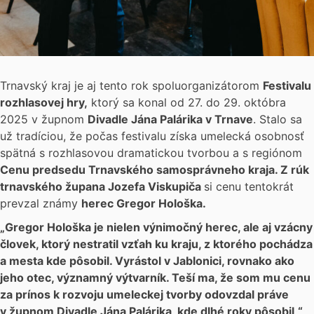
Trnavský kraj je aj tento rok spoluorganizátorom
Festivalu
rozhlasovej hry
,
ktorý sa konal od 27. do 29. októbra
2025 v župnom
Divadle Jána Palárika v Trnave
. Stalo sa
už tradíciou, že počas festivalu získa umelecká osobnosť
spätná s rozhlasovou dramatickou tvorbou a s regiónom
Cenu predsedu Trnavského samosprávneho kraja. Z rúk
trnavského župana Jozefa Viskupiča
si cenu tentokrát
prevzal známy
herec Gregor Hološka
.
„Gregor Hološka je nielen výnimočný herec, ale aj vzácny
človek, ktorý nestratil vzťah ku kraju, z ktorého pochádza
a mesta kde pôsobil. Vyrástol v Jablonici, rovnako ako
jeho otec, významný výtvarník. Teší ma, že som mu cenu
za prínos k rozvoju umeleckej tvorby odovzdal práve
v župnom Divadle Jána Palárika, kde dlhé roky pôsobil,“