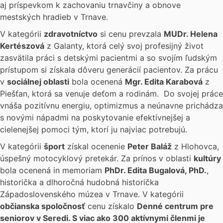
aj príspevkom k zachovaniu trnavčiny a obnove
mestských hradieb v Trnave.
V kategórii
zdravotníctvo
si cenu prevzala
MUDr. Helena
Kertészová
z Galanty, ktorá celý svoj profesijný život
zasvätila práci s detskými pacientmi a so svojím ľudským
prístupom si získala dôveru generácií pacientov. Za prácu
v
sociálnej oblasti
bola ocenená
Mgr. Edita Karabová
z
Piešťan, ktorá sa venuje deťom a rodinám. Do svojej práce
vnáša pozitívnu energiu, optimizmus a neúnavne prichádza
s novými nápadmi na poskytovanie efektívnejšej a
cielenejšej pomoci tým, ktorí ju najviac potrebujú.
V kategórii
šport
získal ocenenie
Peter Baláž
z Hlohovca,
úspešný motocyklový pretekár. Za prínos v oblasti
kultúry
bola ocenená in memoriam
PhDr. Edita Bugalová, PhD.
,
historička a dlhoročná hudobná historička
Západoslovenského múzea v Trnave. V kategórii
občianska spoločnosť
cenu získalo
Denné centrum pre
seniorov v Seredi. S viac ako 300 aktívnymi členmi je