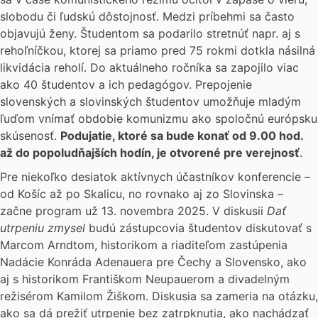
slobodu či ľudskú dôstojnosť. Medzi príbehmi sa často
objavujú ženy. Študentom sa podarilo stretnúť napr. aj s
rehoľníčkou, ktorej sa priamo pred 75 rokmi dotkla násilná
likvidácia reholí. Do aktuálneho ročníka sa zapojilo viac
ako 40 študentov a ich pedagógov. Prepojenie
slovenských a slovinských študentov umožňuje mladým
ľuďom vnímať obdobie komunizmu ako spoločnú európsku
skúsenosť.
Podujatie, ktoré sa bude konať od 9.00 hod.
až do popoludňajších hodín, je otvorené pre verejnosť
.
Pre niekoľko desiatok aktívnych účastníkov konferencie –
od Košíc až po Skalicu, no rovnako aj zo Slovinska –
začne program už 13. novembra 2025. V diskusii
Dať
utrpeniu zmysel
budú zástupcovia študentov diskutovať s
Marcom Arndtom, historikom a riaditeľom zastúpenia
Nadácie Konráda Adenauera pre Čechy a Slovensko, ako
aj s historikom Františkom Neupauerom a divadelným
režisérom Kamilom Žiškom. Diskusia sa zameria na otázku,
ako sa dá prežiť utrpenie bez zatrpknutia, ako nachádzať