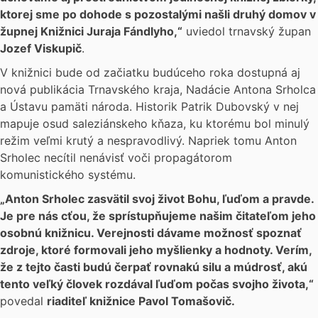
ktorej sme po dohode s pozostalými našli druhý domov v
župnej Knižnici Juraja Fándlyho,“
uviedol trnavský župan
Jozef Viskupič
.
V knižnici bude od začiatku budúceho roka dostupná aj
nová publikácia Trnavského kraja, Nadácie Antona Srholca
a Ústavu pamäti národa. Historik Patrik Dubovský v nej
mapuje osud saleziánskeho kňaza, ku ktorému bol minulý
režim veľmi krutý a nespravodlivý. Napriek tomu Anton
Srholec necítil nenávisť voči propagátorom
komunistického systému.
„Anton Srholec zasvätil svoj
život Bohu, ľuďom a pravde.
Je pre nás cťou, že sprístupňujeme našim čitateľom jeho
osobnú knižnicu. Verejnosti dávame možnosť spoznať
zdroje, ktoré formovali jeho myšlienky a hodnoty. Verím,
že z tejto časti budú čerpať rovnakú silu a múdrosť, akú
tento veľký človek rozdával ľuďom počas svojho života,“
povedal
riaditeľ knižnice Pavol Tomašovič.