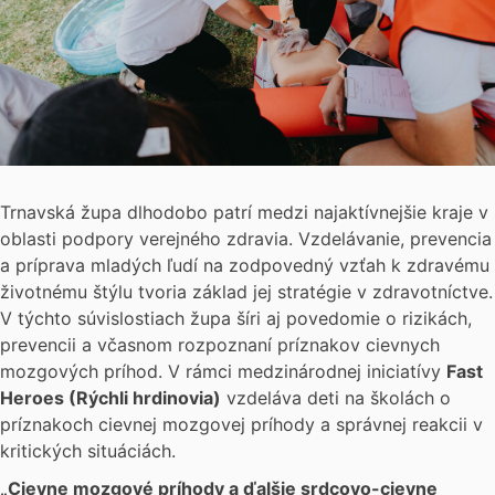
Trnavská župa dlhodobo patrí medzi najaktívnejšie kraje v
oblasti podpory verejného zdravia. Vzdelávanie, prevencia
a príprava mladých ľudí na zodpovedný vzťah k zdravému
životnému štýlu tvoria základ jej stratégie v zdravotníctve.
V týchto súvislostiach župa šíri aj povedomie o rizikách,
prevencii a včasnom rozpoznaní príznakov cievnych
mozgových príhod. V rámci medzinárodnej iniciatívy
Fast
Heroes (Rýchli hrdinovia)
vzdeláva deti na školách o
príznakoch cievnej mozgovej príhody a správnej reakcii v
kritických situáciách.
„Cievne mozgové príhody a ďalšie srdcovo-cievne