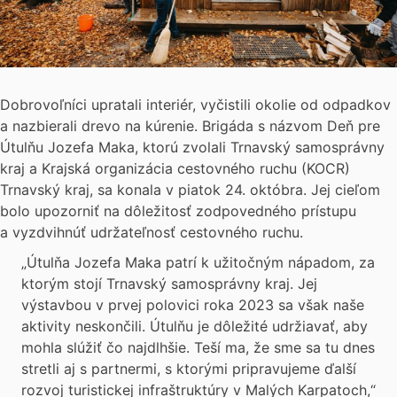
Dobrovoľníci upratali interiér, vyčistili okolie od odpadkov
a nazbierali drevo na kúrenie. Brigáda s názvom Deň pre
Útulňu Jozefa Maka, ktorú zvolali Trnavský samosprávny
kraj a Krajská organizácia cestovného ruchu (KOCR)
Trnavský kraj, sa konala v piatok 24. októbra. Jej cieľom
bolo upozorniť na dôležitosť zodpovedného prístupu
a vyzdvihnúť udržateľnosť cestovného ruchu.
„Útulňa Jozefa Maka patrí k užitočným nápadom, za
ktorým stojí Trnavský samosprávny kraj. Jej
výstavbou v prvej polovici roka 2023 sa však naše
aktivity neskončili. Útulňu je dôležité udržiavať, aby
mohla slúžiť čo najdlhšie. Teší ma, že sme sa tu dnes
stretli aj s partnermi, s ktorými pripravujeme ďalší
rozvoj turistickej infraštruktúry v Malých Karpatoch,“