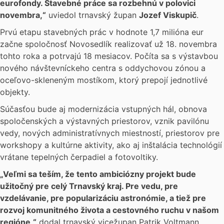
eurofondy. Stavebné práce sa rozbehnú v polovici
novembra,“
uviedol trnavský župan
Jozef Viskupič
.
Prvú etapu stavebných prác v hodnote 1,7 milióna eur
začne spoločnosť Novosedlík realizovať už 18. novembra
tohto roka a potrvajú 18 mesiacov. Počíta sa s výstavbou
nového návštevníckeho centra s oddychovou zónou a
oceľovo-skleneným mostíkom, ktorý prepojí jednotlivé
objekty.
Súčasťou bude aj modernizácia vstupných hál, obnova
spoločenských a výstavných priestorov, vznik pavilónu
vedy, nových administratívnych miestností, priestorov pre
workshopy a kultúrne aktivity, ako aj inštalácia technológií
vrátane tepelných čerpadiel a fotovoltiky.
„Veľmi sa teším, že tento ambiciózny projekt bude
užitočný pre celý Trnavský kraj. Pre vedu, pre
vzdelávanie, pre popularizáciu astronómie, a tiež pre
rozvoj komunitného života a cestovného ruchu v našom
regióne,“
dodal trnavský vicežupan Patrik Voltmann.