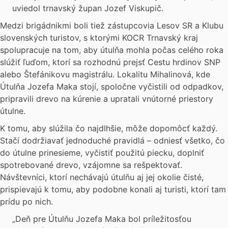
uviedol trnavský župan Jozef Viskupič.
Medzi brigádnikmi boli tiež zástupcovia Lesov SR a Klubu
slovenských turistov, s ktorými KOCR Trnavský kraj
spolupracuje na tom, aby útulňa mohla počas celého roka
slúžiť ľuďom, ktorí sa rozhodnú prejsť Cestu hrdinov SNP
alebo Štefánikovu magistrálu. Lokalitu Mihalinová, kde
Útulňa Jozefa Maka stojí, spoločne vyčistili od odpadkov,
pripravili drevo na kúrenie a upratali vnútorné priestory
útulne.
K tomu, aby slúžila čo najdlhšie, môže dopomôcť každý.
Stačí dodržiavať jednoduché pravidlá – odniesť všetko, čo
do útulne prinesieme, vyčistiť použitú piecku, doplniť
spotrebované drevo, vzájomne sa rešpektovať.
Návštevníci, ktorí nechávajú útulňu aj jej okolie čisté,
prispievajú k tomu, aby podobne konali aj turisti, ktorí tam
prídu po nich.
„Deň pre Útulňu Jozefa Maka bol príležitosťou