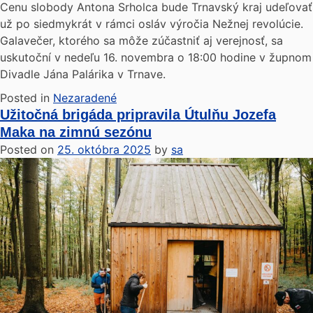
Cenu slobody Antona Srholca bude Trnavský kraj udeľovať
už po siedmykrát v rámci osláv výročia Nežnej revolúcie.
Galavečer, ktorého sa môže zúčastniť aj verejnosť, sa
uskutoční v nedeľu 16. novembra o 18:00 hodine v župnom
Divadle Jána Palárika v Trnave.
Posted in
Nezaradené
Užitočná brigáda pripravila Útulňu Jozefa
Maka na zimnú sezónu
Posted on
25. októbra 2025
by
sa