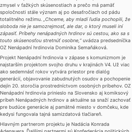
zmysel v ťažkých skúsenostiach a prečo má pamäť
spoločnosti stále význam aj po desaťročiach od pádu
totalitného režimu.
„Chceme, aby mladí ľudia pochopili, že
sloboda nie je samozrejmosť, ale dar, o ktorý museli iní
zápasiť. Príbehy nenápadných hrdinov sú cestou, ako sa s
touto skúsenosťou stretnúť osobne,“
uvádza predsedníčka
OZ Nenápadní hrdinovia Dominika Semaňáková.
Projekt Nenápadní hrdinovia v zápase s komunizmom je
najstarším projektom svojho druhu v krajinách V4. Už viac
ako sedemnásť rokov vytvára priestor pre dialóg
generácií, objavovanie zabudnutých osudov a pochopenie
dejín 20. storočia prostredníctvom osobných príbehov. OZ
Nenápadní hrdinovia prinieslo na Slovensko aj komiksový
príbeh Nenápadných hrdinov a aktuálne sa snaží zachovať
pre budúce generácie aj pamätné miesto v domčeku, kde
kedysi fungovala tajná samizdatová tlačiareň.
Hlavným partnerom projektu je Nadácia Konrada
Adenauera. Ďalšími partnermi sú Konfederácia politických