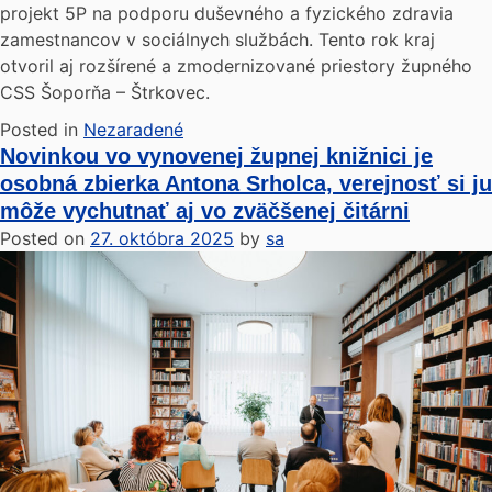
projekt 5P na podporu duševného a fyzického zdravia
zamestnancov v sociálnych službách. Tento rok kraj
otvoril aj rozšírené a zmodernizované priestory župného
CSS Šoporňa – Štrkovec.
Posted in
Nezaradené
Novinkou vo vynovenej župnej knižnici je
osobná zbierka Antona Srholca, verejnosť si ju
môže vychutnať aj vo zväčšenej čitárni
Posted on
27. októbra 2025
by
sa