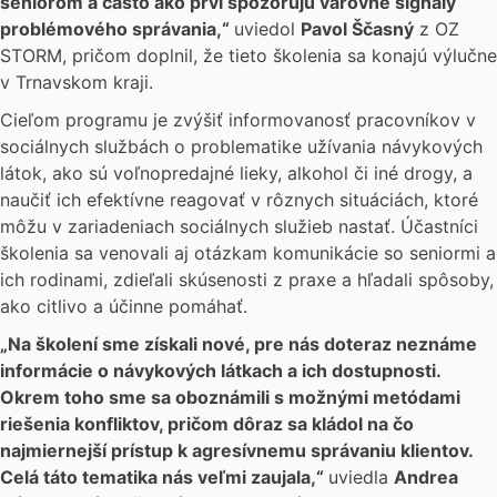
seniorom a často ako prví spozorujú varovné signály
problémového správania,“
uviedol
Pavol Ščasný
z OZ
STORM, pričom doplnil, že tieto školenia sa konajú výlučne
v Trnavskom kraji.
Cieľom programu je zvýšiť informovanosť pracovníkov v
sociálnych službách o problematike užívania návykových
látok, ako sú voľnopredajné lieky, alkohol či iné drogy, a
naučiť ich efektívne reagovať v rôznych situáciách, ktoré
môžu v zariadeniach sociálnych služieb nastať. Účastníci
školenia sa venovali aj otázkam komunikácie so seniormi a
ich rodinami, zdieľali skúsenosti z praxe a hľadali spôsoby,
ako citlivo a účinne pomáhať.
„Na školení sme získali nové, pre nás doteraz neznáme
informácie o návykových látkach a ich dostupnosti.
Okrem toho sme sa oboznámili s možnými metódami
riešenia konfliktov, pričom dôraz sa kládol na čo
najmiernejší prístup k agresívnemu správaniu klientov.
Celá táto tematika nás veľmi zaujala,“
uviedla
Andrea