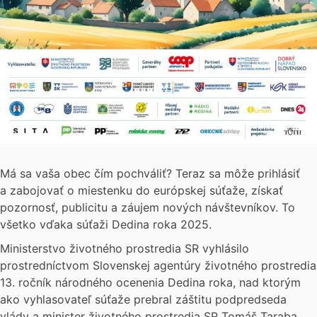
Má sa vaša obec čím pochváliť? Teraz sa môže prihlásiť
a zabojovať o miestenku do európskej súťaže, získať
pozornosť, publicitu a záujem nových návštevníkov. To
všetko vďaka súťaži Dedina roka 2025.
Ministerstvo životného prostredia SR vyhlásilo
prostredníctvom Slovenskej agentúry životného prostredia
13. ročník národného ocenenia Dedina roka, nad ktorým
ako vyhlasovateľ súťaže prebral záštitu podpredseda
vlády a minister životného prostredia SR Tomáš Taraba.