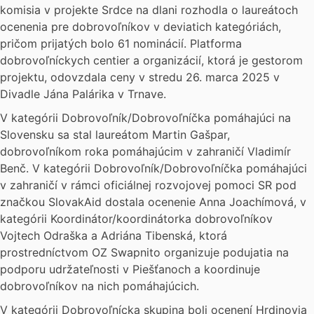
komisia v projekte Srdce na dlani rozhodla o laureátoch
ocenenia pre dobrovoľníkov v deviatich kategóriách,
pričom prijatých bolo 61 nominácií. Platforma
dobrovoľníckych centier a organizácií, ktorá je gestorom
projektu, odovzdala ceny v stredu 26. marca 2025 v
Divadle Jána Palárika v Trnave.
V kategórii Dobrovoľník/Dobrovoľníčka pomáhajúci na
Slovensku sa stal laureátom Martin Gašpar,
dobrovoľníkom roka pomáhajúcim v zahraničí Vladimír
Benč. V kategórii Dobrovoľník/Dobrovoľníčka pomáhajúci
v zahraničí v rámci oficiálnej rozvojovej pomoci SR pod
značkou SlovakAid dostala ocenenie Anna Joachímová, v
kategórii Koordinátor/koordinátorka dobrovoľníkov
Vojtech Odraška a Adriána Tibenská, ktorá
prostredníctvom OZ Swapnito organizuje podujatia na
podporu udržateľnosti v Piešťanoch a koordinuje
dobrovoľníkov na nich pomáhajúcich.
V kategórii Dobrovoľnícka skupina boli ocenení Hrdinovia