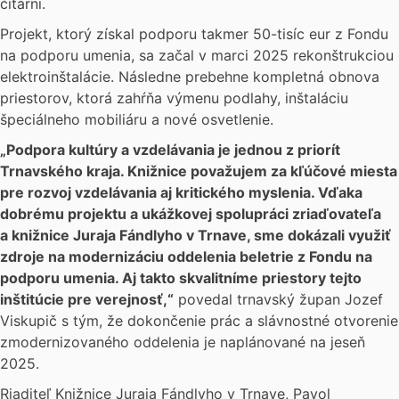
čitárni.
Projekt, ktorý získal podporu takmer 50-tisíc eur z Fondu
na podporu umenia, sa začal v marci 2025 rekonštrukciou
elektroinštalácie. Následne prebehne kompletná obnova
priestorov, ktorá zahŕňa výmenu podlahy, inštaláciu
špeciálneho mobiliáru a nové osvetlenie.
„Podpora kultúry a vzdelávania je jednou z priorít
Trnavského kraja. Knižnice považujem za kľúčové miesta
pre rozvoj vzdelávania aj kritického myslenia. Vďaka
dobrému projektu a ukážkovej spolupráci zriaďovateľa
a knižnice Juraja Fándlyho v Trnave, sme dokázali využiť
zdroje na modernizáciu oddelenia beletrie z Fondu na
podporu umenia. Aj takto skvalitníme priestory tejto
inštitúcie pre verejnosť,“
povedal trnavský župan Jozef
Viskupič s tým, že dokončenie prác a slávnostné otvorenie
zmodernizovaného oddelenia je naplánované na jeseň
2025.
Riaditeľ Knižnice Juraja Fándlyho v Trnave, Pavol