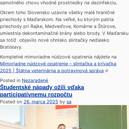
samotného chovu vhodné prostriedky na dezinfekciu.
Okrem toho Slovensko uzavrie všetky malé hraničné
priechody s Maďarskom. Na veľké, ku ktorým patria
priechody pri Rajke, Medveďove, Komárne a Štúrove,
umiestnia dekontaminačné brány alebo brody. V Maďarsku
sa totiž objavilo nové ohnisko slintačky neďaleko
Bratislavy.
Kompletné mimoriadne núdzové opatrenia nájdete na
Mimoriadne núdzové opatrenie – slintačka a krívačka
2025 | Štátna veterinárna a potravinová správa
Posted in
Nezaradené
Študentské nápady ožili vďaka
participatívnemu rozpočtu
Posted on
26. marca 2025
by
sa