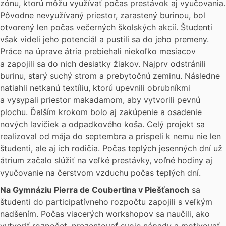
zónu, ktorú môžu využívať počas prestávok aj vyučovania.
Pôvodne nevyužívaný priestor, zarastený burinou, bol
otvorený len počas večerných školských akcií. Študenti
však videli jeho potenciál a pustili sa do jeho premeny.
Práce na úprave átria prebiehali niekoľko mesiacov
a zapojili sa do nich desiatky žiakov. Najprv odstránili
burinu, starý suchý strom a prebytočnú zeminu. Následne
natiahli netkanú textíliu, ktorú upevnili obrubníkmi
a vysypali priestor makadamom, aby vytvorili pevnú
plochu. Ďalším krokom bolo aj zakúpenie a osadenie
nových lavičiek a odpadkového koša. Celý projekt sa
realizoval od mája do septembra a prispeli k nemu nie len
študenti, ale aj ich rodičia. Počas teplých jesenných dní už
átrium začalo slúžiť na veľké prestávky, voľné hodiny aj
vyučovanie na čerstvom vzduchu počas teplých dní.
Na Gymnáziu Pierra de Coubertina v Piešťanoch
sa
študenti do participatívneho rozpočtu zapojili s veľkým
nadšením. Počas viacerých workshopov sa naučili, ako
vytvoriť rozpočet, prezentovať svoje nápady a motivovať