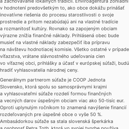
a zachovávanie lokálnych tradícií. Enviroagentúra zohľadní
v hodnotení predovšetkým to, ako obce dokážu prinášať
inovatívne riešenia do procesu starostlivosti o svoje
prostredie a pritom nezabúdajú ani na vlastné tradície
a rozmanitosť kultúry. Rovnako sa zapojeným obciam
výrazne znížia finančné náklady. Prihlásená obec bude
musieť na vlastné náklady zabezpečiť iba prípravu
na návštevu hodnotiacej komisie. Všetko ostatné v prípade
víťazstva, vrátane slávnostného udeľovania cien
vo víťaznej obci, prihlášky a účasť v európskej súťaži, budú
hradiť vyhlasovatelia národnej ceny.
Generálnym partnerom súťaže je COOP Jednota
Slovensko, ktorá spolu so samosprávnymi krajmi
a vyhlasovateľmi súťaže rozdelí formou finančných
a vecných darov úspešným obciam viac ako 50-tisíc eur.
Oproti uplynulým ročníkom to znamená navýšenie financií
rozdeľovaných pre úspešné obce o vyše 50 %.
Ambasádorkou súťaže sa stala slovenská šperkárka
a osobnosť Petra Toth, ktorá vo svojej tvorbe používa