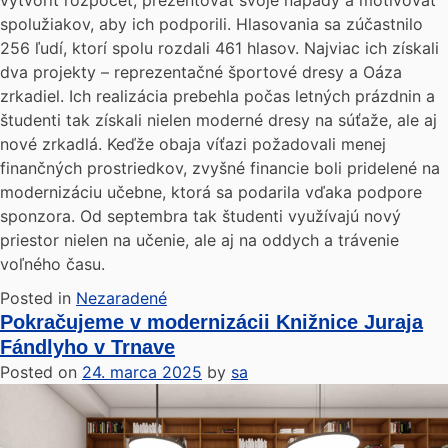
spolužiakov, aby ich podporili. Hlasovania sa zúčastnilo
256 ľudí, ktorí spolu rozdali 461 hlasov. Najviac ich získali
dva projekty – reprezentačné športové dresy a Oáza
zrkadiel. Ich realizácia prebehla počas letných prázdnin a
študenti tak získali nielen moderné dresy na súťaže, ale aj
nové zrkadlá. Keďže obaja víťazi požadovali menej
finančných prostriedkov, zvyšné financie boli pridelené na
modernizáciu učebne, ktorá sa podarila vďaka podpore
sponzora. Od septembra tak študenti využívajú nový
priestor nielen na učenie, ale aj na oddych a trávenie
voľného času.
Posted in
Nezaradené
Pokračujeme v modernizácii Knižnice Juraja
Fándlyho v Trnave
Posted on
24. marca 2025
by
sa