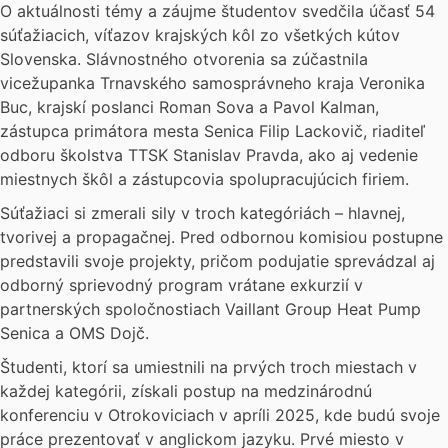
O aktuálnosti témy a záujme študentov svedčila účasť 54
súťažiacich, víťazov krajských kôl zo všetkých kútov
Slovenska. Slávnostného otvorenia sa zúčastnila
vicežupanka Trnavského samosprávneho kraja Veronika
Buc, krajskí poslanci Roman Sova a Pavol Kalman,
zástupca primátora mesta Senica Filip Lackovič, riaditeľ
odboru školstva TTSK Stanislav Pravda, ako aj vedenie
miestnych škôl a zástupcovia spolupracujúcich firiem.
Súťažiaci si zmerali sily v troch kategóriách – hlavnej,
tvorivej a propagačnej. Pred odbornou komisiou postupne
predstavili svoje projekty, pričom podujatie sprevádzal aj
odborný sprievodný program vrátane exkurzií v
partnerských spoločnostiach Vaillant Group Heat Pump
Senica a OMS Dojč.
Študenti, ktorí sa umiestnili na prvých troch miestach v
každej kategórii, získali postup na medzinárodnú
konferenciu v Otrokoviciach v apríli 2025, kde budú svoje
práce prezentovať v anglickom jazyku. Prvé miesto v