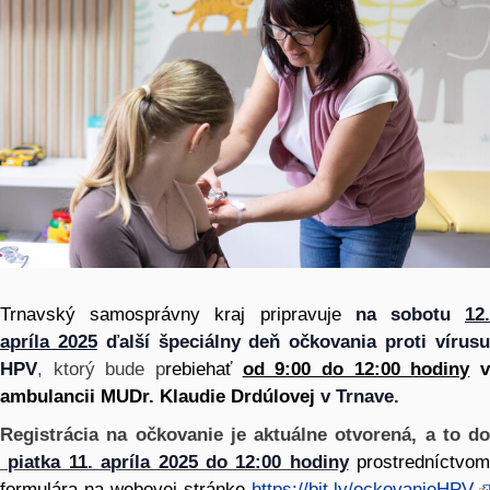
Trnavský samosprávny kraj pripravuje
na sobotu
12
apríla 2025
ďalší špeciálny deň očkovania proti vírus
HPV
, ktorý bude p
rebiehať
od 9:00 do 12:00 hodiny
ambulancii
MUDr. Klaudie Drdúlovej
v Trnave.
Registrácia na očkovanie je aktuálne otvorená, a to do
piatka 11. apríla 2025 do 12:00 hodiny
prostredníctvom
formulára na webovej stránke
https://bit.ly/ockovanieHPV