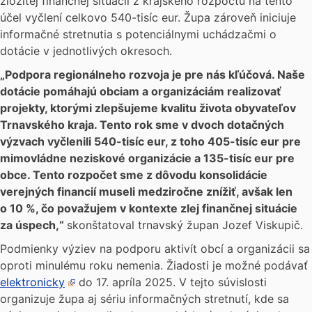
zložitej finančnej situácií z krajského rozpočtu na tento
účel vyčlení celkovo 540-tisíc eur. Župa zároveň iniciuje
informačné stretnutia s potenciálnymi uchádzačmi o
dotácie v jednotlivých okresoch.
„Podpora regionálneho rozvoja je pre nás kľúčová. Naše
dotácie pomáhajú obciam a organizáciám realizovať
projekty, ktorými zlepšujeme kvalitu života obyvateľov
Trnavského kraja. Tento rok sme v dvoch dotačných
výzvach vyčlenili 540-tisíc eur, z toho 405-tisíc eur pre
mimovládne neziskové organizácie a 135-tisíc eur pre
obce. Tento rozpočet sme z dôvodu konsolidácie
verejných financií museli medziročne znížiť, avšak len
o 10 %, čo považujem v kontexte zlej finančnej situácie
za úspech,“
skonštatoval trnavský župan Jozef Viskupič.
Podmienky výziev na podporu aktivít obcí a organizácii sa
oproti minulému roku nemenia. Žiadosti je možné podávať
elektronicky
do 17. apríla 2025. V tejto súvislosti
organizuje župa aj sériu informačných stretnutí, kde sa