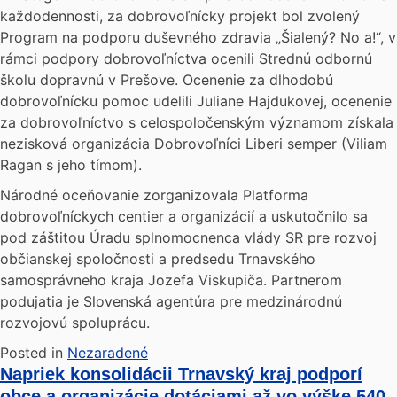
každodennosti, za dobrovoľnícky projekt bol zvolený
Program na podporu duševného zdravia „Šialený? No a!“, v
rámci podpory dobrovoľníctva ocenili Strednú odbornú
školu dopravnú v Prešove. Ocenenie za dlhodobú
dobrovoľnícku pomoc udelili Juliane Hajdukovej, ocenenie
za dobrovoľníctvo s celospoločenským významom získala
nezisková organizácia Dobrovoľníci Liberi semper (Viliam
Ragan s jeho tímom).
Národné oceňovanie zorganizovala Platforma
dobrovoľníckych centier a organizácií a uskutočnilo sa
pod záštitou Úradu splnomocnenca vlády SR pre rozvoj
občianskej spoločnosti a predsedu Trnavského
samosprávneho kraja Jozefa Viskupiča. Partnerom
podujatia je Slovenská agentúra pre medzinárodnú
rozvojovú spoluprácu.
Posted in
Nezaradené
Napriek konsolidácii Trnavský kraj podporí
obce a organizácie dotáciami až vo výške 540-