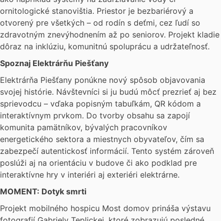
ornitologické stanovištia. Priestor je bezbariérový a
otvorený pre všetkých – od rodín s deťmi, cez ľudí so
zdravotným znevýhodnením až po seniorov. Projekt kladie
dôraz na inklúziu, komunitnú spoluprácu a udržateľnosť.
Spoznaj Elektrárňu Piešťany
Elektrárňa Piešťany ponúkne nový spôsob objavovania
svojej histórie. Návštevníci si ju budú môcť prezrieť aj bez
sprievodcu – vďaka popisným tabuľkám, QR kódom a
interaktívnym prvkom. Do tvorby obsahu sa zapojí
komunita pamätníkov, bývalých pracovníkov
energetického sektora a miestnych obyvateľov, čím sa
zabezpečí autentickosť informácií. Tento systém zároveň
poslúži aj na orientáciu v budove či ako podklad pre
interaktívne hry v interiéri aj exteriéri elektrárne.
MOMENT: Dotyk smrti
Projekt mobilného hospicu Most domov prináša výstavu
fotografií Gabriely Teplickej, ktoré zobrazujú posledné