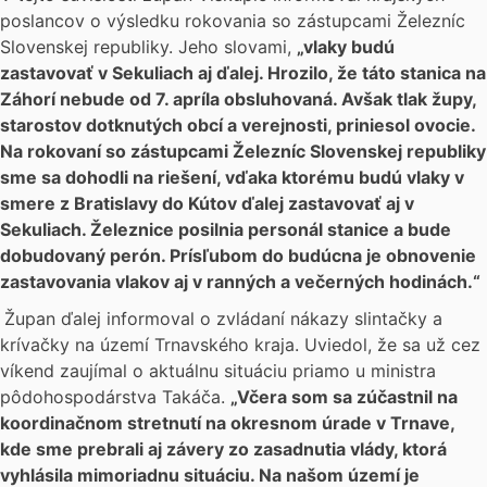
poslancov o výsledku rokovania so zástupcami Železníc
Slovenskej republiky. Jeho slovami,
„
vlaky budú
zastavovať v Sekuliach aj ďalej. Hrozilo, že táto stanica na
Záhorí nebude od 7. apríla obsluhovaná. Avšak tlak župy,
starostov dotknutých obcí a verejnosti, priniesol ovocie.
Na rokovaní so zástupcami Železníc Slovenskej republiky
sme sa dohodli na riešení, vďaka ktorému budú vlaky v
smere z Bratislavy do Kútov ďalej zastavovať aj v
Sekuliach. Železnice posilnia personál stanice a bude
dobudovaný perón. Prísľubom do budúcna je obnovenie
zastavovania vlakov aj v ranných a večerných hodinách.“
Župan ďalej informoval o zvládaní nákazy slintačky a
krívačky na území Trnavského kraja. Uviedol, že sa už cez
víkend zaujímal o aktuálnu situáciu priamo u ministra
pôdohospodárstva Takáča.
„Včera som sa zúčastnil na
koordinačnom stretnutí na okresnom úrade v Trnave,
kde sme prebrali aj závery zo zasadnutia vlády, ktorá
vyhlásila mimoriadnu situáciu. Na našom území je