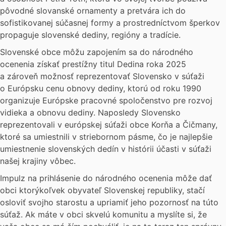
pôvodné slovanské ornamenty a pretvára ich do
sofistikovanej súčasnej formy a prostredníctvom šperkov
propaguje slovenské dediny, regióny a tradície.
Slovenské obce môžu zapojením sa do národného
ocenenia získať prestížny titul Dedina roka 2025
a zároveň možnosť reprezentovať Slovensko v súťaži
o Európsku cenu obnovy dediny, ktorú od roku 1990
organizuje Európske pracovné spoločenstvo pre rozvoj
vidieka a obnovu dediny. Naposledy Slovensko
reprezentovali v európskej súťaži obce Korňa a Čičmany,
ktoré sa umiestnili v striebornom pásme, čo je najlepšie
umiestnenie slovenských dedín v histórii účasti v súťaži
našej krajiny vôbec.
Impulz na prihlásenie do národného ocenenia môže dať
obci ktorýkoľvek obyvateľ Slovenskej republiky, stačí
osloviť svojho starostu a upriamiť jeho pozornosť na túto
súťaž. Ak máte v obci skvelú komunitu a myslíte si, že