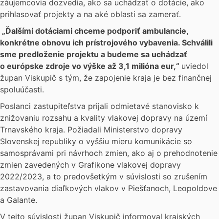
záujemcovia dozvedia, ako sa uchádzať o dotácie, ako
prihlasovať projekty a na aké oblasti sa zamerať.
„Ďalšími dotáciami chceme podporiť ambulancie,
konkrétne obnovu ich prístrojového vybavenia. Schválili
sme predloženie projektu a budeme sa uchádzať
o európske zdroje vo výške až 3,1 milióna eur,“
uviedol
župan Viskupič s tým, že zapojenie kraja je bez finančnej
spoluúčasti.
Poslanci zastupiteľstva prijali odmietavé stanovisko k
znižovaniu rozsahu a kvality vlakovej dopravy na území
Trnavského kraja. Požiadali Ministerstvo dopravy
Slovenskej republiky o vyššiu mieru komunikácie so
samosprávami pri návrhoch zmien, ako aj o prehodnotenie
zmien zavedených v Grafikone vlakovej dopravy
2022/2023, a to predovšetkým v súvislosti so zrušením
zastavovania diaľkových vlakov v Piešťanoch, Leopoldove
a Galante.
V tejto súvislosti župan Viskupič informoval krajských