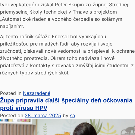
tvorivej kategórii získal Peter Skupin zo župnej Strednej
priemyselnej školy technickej v Trnave s projektom
„Automatické riadenie vodného čerpadla so solárnym
nabíjaním“.
Aj tento ročník súťaže Enersol bol vynikajúcou
príležitosťou pre mladých ľudí, aby rozvíjali svoje
zručnosti, získavali nové vedomosti a prispievali k ochrane
životného prostredia. Okrem toho nadviazali nové
priateľstvá a kontakty s rovnako zmýšľajúcimi študentmi z
rôznych typov stredných škôl.
Posted in
Nezaradené
Župa pripravila ďalší špeciálny deň očkovania
proti vírusu HPV
Posted on
28. marca 2025
by
sa