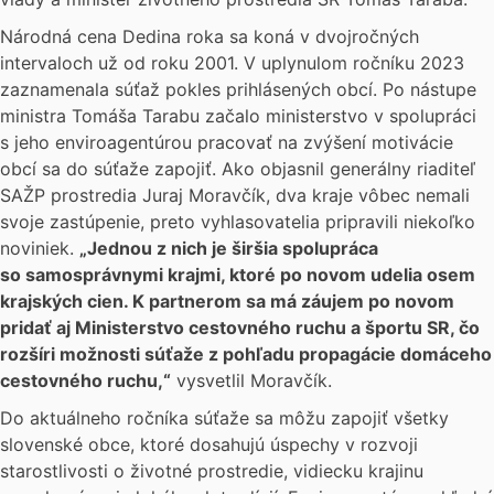
Národná cena Dedina roka sa koná v dvojročných
intervaloch už od roku 2001. V uplynulom ročníku 2023
zaznamenala súťaž pokles prihlásených obcí. Po nástupe
ministra Tomáša Tarabu začalo ministerstvo v spolupráci
s jeho enviroagentúrou pracovať na zvýšení motivácie
obcí sa do súťaže zapojiť. Ako objasnil generálny riaditeľ
SAŽP prostredia Juraj Moravčík, dva kraje vôbec nemali
svoje zastúpenie, preto vyhlasovatelia pripravili niekoľko
noviniek.
„Jednou z nich je širšia spolupráca
so samosprávnymi krajmi, ktoré po novom udelia osem
krajských cien. K partnerom sa má záujem po novom
pridať aj Ministerstvo cestovného ruchu a športu SR, čo
rozšíri možnosti súťaže z pohľadu propagácie domáceho
cestovného ruchu,“
vysvetlil Moravčík.
Do aktuálneho ročníka súťaže sa môžu zapojiť všetky
slovenské obce, ktoré dosahujú úspechy v rozvoji
starostlivosti o životné prostredie, vidiecku krajinu