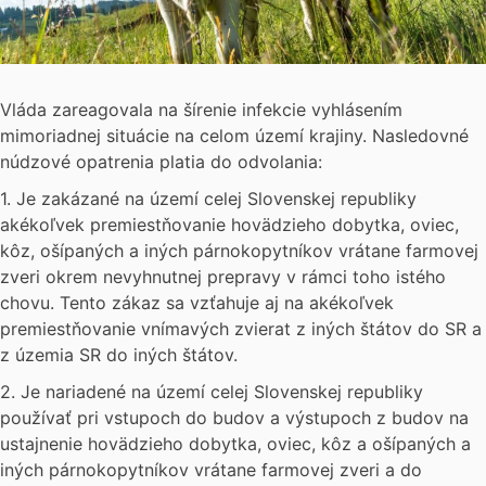
Vláda zareagovala na šírenie infekcie vyhlásením
mimoriadnej situácie na celom území krajiny. Nasledovné
núdzové opatrenia platia do odvolania:
1. Je zakázané na území celej Slovenskej republiky
akékoľvek premiestňovanie hovädzieho dobytka, oviec,
kôz, ošípaných a iných párnokopytníkov vrátane farmovej
zveri okrem nevyhnutnej prepravy v rámci toho istého
chovu. Tento zákaz sa vzťahuje aj na akékoľvek
premiestňovanie vnímavých zvierat z iných štátov do SR a
z územia SR do iných štátov.
2. Je nariadené na území celej Slovenskej republiky
používať pri vstupoch do budov a výstupoch z budov na
ustajnenie hovädzieho dobytka, oviec, kôz a ošípaných a
iných párnokopytníkov vrátane farmovej zveri a do