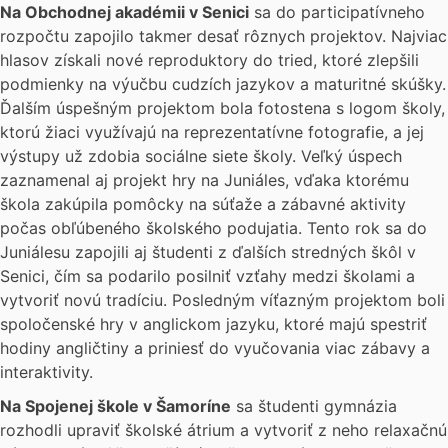
Na Obchodnej akadémii v Senici
sa do participatívneho
rozpočtu zapojilo takmer desať rôznych projektov. Najviac
hlasov získali nové reproduktory do tried, ktoré zlepšili
podmienky na výučbu cudzích jazykov a maturitné skúšky.
Ďalším úspešným projektom bola fotostena s logom školy,
ktorú žiaci využívajú na reprezentatívne fotografie, a jej
výstupy už zdobia sociálne siete školy. Veľký úspech
zaznamenal aj projekt hry na Juniáles, vďaka ktorému
škola zakúpila pomôcky na súťaže a zábavné aktivity
počas obľúbeného školského podujatia. Tento rok sa do
Juniálesu zapojili aj študenti z ďalších stredných škôl v
Senici, čím sa podarilo posilniť vzťahy medzi školami a
vytvoriť novú tradíciu. Posledným víťazným projektom boli
spoločenské hry v anglickom jazyku, ktoré majú spestriť
hodiny angličtiny a priniesť do vyučovania viac zábavy a
interaktivity.
Na Spojenej škole v Šamoríne
sa študenti gymnázia
rozhodli upraviť školské átrium a vytvoriť z neho relaxačnú