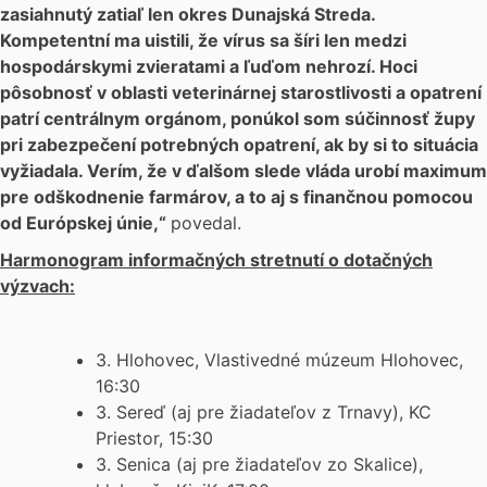
zasiahnutý zatiaľ len okres Dunajská Streda.
Kompetentní ma uistili, že vírus sa šíri len medzi
hospodárskymi zvieratami a ľuďom nehrozí. Hoci
pôsobnosť v oblasti veterinárnej starostlivosti a opatrení
patrí centrálnym orgánom, ponúkol som súčinnosť župy
pri zabezpečení potrebných opatrení, ak by si to situácia
vyžiadala. Verím, že v ďalšom slede vláda urobí maximum
pre odškodnenie farmárov, a to aj s finančnou pomocou
od Európskej únie,“
povedal.
Harmonogram informačných stretnutí o dotačných
výzvach:
3. Hlohovec, Vlastivedné múzeum Hlohovec,
16:30
3. Sereď (aj pre žiadateľov z Trnavy), KC
Priestor, 15:30
3. Senica (aj pre žiadateľov zo Skalice),