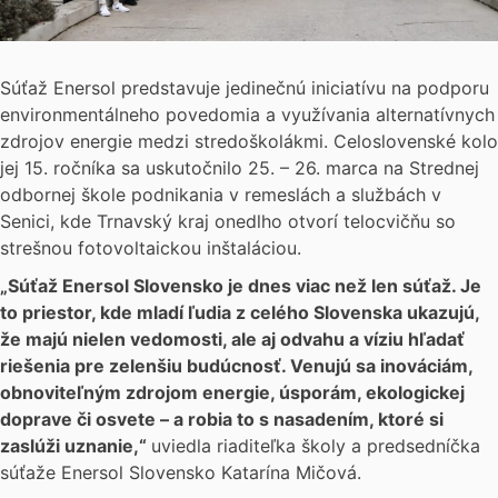
Súťaž Enersol predstavuje jedinečnú iniciatívu na podporu
environmentálneho povedomia a využívania alternatívnych
zdrojov energie medzi stredoškolákmi. Celoslovenské kolo
jej 15. ročníka sa uskutočnilo 25. – 26. marca na Strednej
odbornej škole podnikania v remeslách a službách v
Senici, kde Trnavský kraj onedlho otvorí telocvičňu so
strešnou fotovoltaickou inštaláciou.
„Súťaž Enersol Slovensko je dnes viac než len súťaž. Je
to priestor, kde mladí ľudia z celého Slovenska ukazujú,
že majú nielen vedomosti, ale aj odvahu a víziu hľadať
riešenia pre zelenšiu budúcnosť. Venujú sa inováciám,
obnoviteľným zdrojom energie, úsporám, ekologickej
doprave či osvete – a robia to s nasadením, ktoré si
zaslúži uznanie,“
uviedla riaditeľka školy a predsedníčka
súťaže Enersol Slovensko Katarína Mičová.