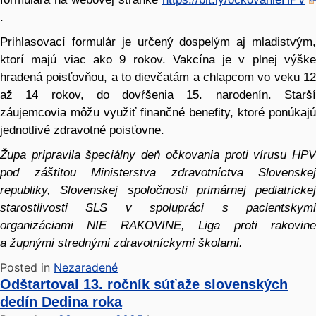
.
Prihlasovací formulár je určený dospelým aj mladistvým,
ktorí majú viac ako 9 rokov. Vakcína je v plnej výške
hradená poisťovňou, a to dievčatám a chlapcom vo veku 12
až 14 rokov, do dovŕšenia 15. narodenín. Starší
záujemcovia môžu využiť finančné benefity, ktoré ponúkajú
jednotlivé zdravotné poisťovne.
Župa pripravila špeciálny deň očkovania proti vírusu HPV
pod záštitou Ministerstva zdravotníctva Slovenskej
republiky, Slovenskej spoločnosti primárnej pediatrickej
starostlivosti SLS v spolupráci s pacientskymi
organizáciami NIE RAKOVINE, Liga proti rakovine
a župnými strednými zdravotníckymi školami.
Posted in
Nezaradené
Odštartoval 13. ročník súťaže slovenských
dedín Dedina roka