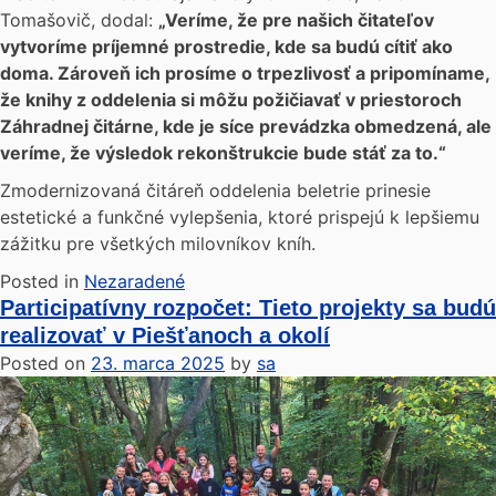
Tomašovič, dodal:
„Veríme, že pre našich čitateľov
vytvoríme príjemné prostredie, kde sa budú cítiť ako
doma. Zároveň ich prosíme o trpezlivosť a pripomíname,
že knihy z oddelenia si môžu požičiavať v priestoroch
Záhradnej čitárne, kde je síce prevádzka obmedzená, ale
veríme, že výsledok rekonštrukcie bude stáť za to.“
Zmodernizovaná čitáreň oddelenia beletrie prinesie
estetické a funkčné vylepšenia, ktoré prispejú k lepšiemu
zážitku pre všetkých milovníkov kníh.
Posted in
Nezaradené
Participatívny rozpočet: Tieto projekty sa budú
realizovať v Piešťanoch a okolí
Posted on
23. marca 2025
by
sa