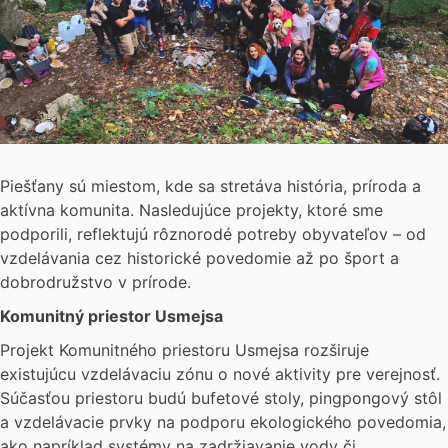
Piešťany sú miestom, kde sa stretáva história, príroda a
aktívna komunita. Nasledujúce projekty, ktoré sme
podporili, reflektujú rôznorodé potreby obyvateľov – od
vzdelávania cez historické povedomie až po šport a
dobrodružstvo v prírode.
Komunitný priestor Usmejsa
Projekt Komunitného priestoru Usmejsa rozširuje
existujúcu vzdelávaciu zónu o nové aktivity pre verejnosť.
Súčasťou priestoru budú bufetové stoly, pingpongový stôl
a vzdelávacie prvky na podporu ekologického povedomia,
ako napríklad systémy na zadržiavanie vody či