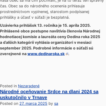
vaša obec sa má čím pochváliť, je na to teraz ten správny
čas. Obec sa do národného ocenenia prihlasuje
prostredníctvom vyplnenej, starostom podpísanej
prihlášky a účasť v súťaži je bezplatná.
Uzávierka prihlášok 13. ročníka je 15. apríla 2025.
Prihlásené obce postupne navštívia členovia Národnej
hodnotiacej komisie a laureáta ceny Dedina roka 2025
a ďalších kategórií vyhlásia organizátori v mesiaci
september 2025. Podrobné informácie o súťaži sú
zverejnené na
www.dedinaroka.sk
.
Posted in
Nezaradené
Národné oceňovanie Srdce na dlani 2024 sa
uskutočnilo v Trnave
Posted on
27. marca 2025
by
sa