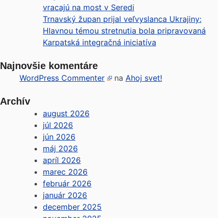
vracajú na most v Seredi
Trnavský župan prijal veľvyslanca Ukrajiny:
Hlavnou témou stretnutia bola pripravovaná
Karpatská integračná iniciatíva
Najnovšie komentáre
WordPress Commenter
na
Ahoj svet!
Archív
august 2026
júl 2026
jún 2026
máj 2026
apríl 2026
marec 2026
február 2026
január 2026
december 2025