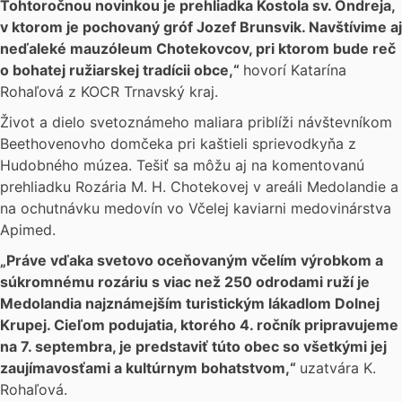
Tohtoročnou novinkou je prehliadka Kostola sv. Ondreja,
v ktorom je pochovaný gróf Jozef Brunsvik. Navštívime aj
neďaleké mauzóleum Chotekovcov, pri ktorom bude reč
o bohatej ružiarskej tradícii obce,“
hovorí Katarína
Rohaľová z KOCR Trnavský kraj.
Život a dielo svetoznámeho maliara priblíži návštevníkom
Beethovenovho domčeka pri kaštieli sprievodkyňa z
Hudobného múzea. Tešiť sa môžu aj na komentovanú
prehliadku Rozária M. H. Chotekovej v areáli Medolandie a
na ochutnávku medovín vo Včelej kaviarni medovinárstva
Apimed.
„Práve vďaka svetovo oceňovaným včelím výrobkom a
súkromnému rozáriu s viac než 250 odrodami ruží je
Medolandia najznámejším turistickým lákadlom Dolnej
Krupej. Cieľom podujatia, ktorého 4. ročník pripravujeme
na 7. septembra, je predstaviť túto obec so všetkými jej
zaujímavosťami a kultúrnym bohatstvom,“
uzatvára K.
Rohaľová.