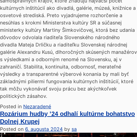
samosprávnych krajov, ktoré zriaďujú najväčší počet
kultúrnych inštitúcií ako divadlá, galérie, múzeá, knižnice a
osvetové strediská. Preto vyjadrujeme rozhorčenie a
nesúhlas s krokmi Ministerstva kultúry SR a súčasnej
ministerky kultúry Martiny Šimkovičovej, ktorá bez udania
dôvodov odvolala riaditeľa Slovenského národného
divadla Mateja Drličku a riaditeľku Slovenskej národnej
galérie Alexandru Kusú, dlhoročných skúsených manažérov
s výsledkami a odborným renomé na Slovensku, aj v
zahraničí. Stabilita, kontinuita, odbornosť, merateľné
výsledky a transparentné výberové konania by mali byť
základnými piliermi fungovania kultúrnych inštitúcií, ktoré
tak môžu vykonávať svoju prácu bez akýchkoľvek
politických zásahov.
Posted in
Nezaradené
Rozárium hudby ’24 odhalí kultúrne bohatstvo
Dolnej Krupej
Posted on
6. augusta 2024
by
sa