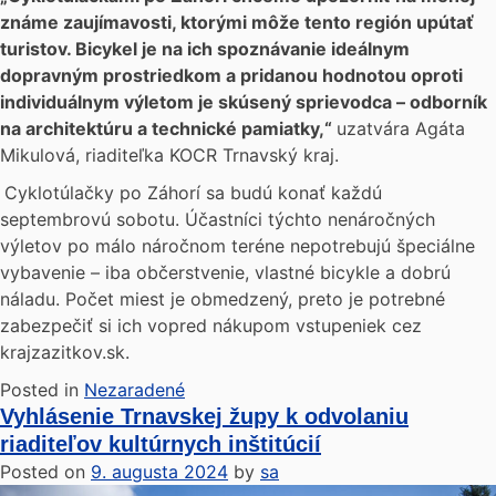
známe zaujímavosti, ktorými môže tento región upútať
turistov. Bicykel je na ich spoznávanie ideálnym
dopravným prostriedkom a pridanou hodnotou oproti
individuálnym výletom je skúsený sprievodca – odborník
na architektúru a technické pamiatky,“
uzatvára Agáta
Mikulová, riaditeľka KOCR Trnavský kraj.
Cyklotúlačky po Záhorí sa budú konať každú
septembrovú sobotu. Účastníci týchto nenáročných
výletov po málo náročnom teréne nepotrebujú špeciálne
vybavenie – iba občerstvenie, vlastné bicykle a dobrú
náladu. Počet miest je obmedzený, preto je potrebné
zabezpečiť si ich vopred nákupom vstupeniek cez
krajzazitkov.sk.
Posted in
Nezaradené
Vyhlásenie Trnavskej župy k odvolaniu
riaditeľov kultúrnych inštitúcií
Posted on
9. augusta 2024
by
sa