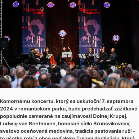
Komornému koncertu, ktorý sa uskutoční 7. septembra
2024 v romantickom parku, bude predchádzať zážitkové
popoludnie zamerané na zaujímavosti Dolnej Krupej.
Ludwig van Beethoven, honosné sídlo Brunsvikovcov,
svetovo oceňovaná medovina, tradícia pestovania ruží –
to všetko robí z obce neďaleko Trnavy destináciu, ktorá