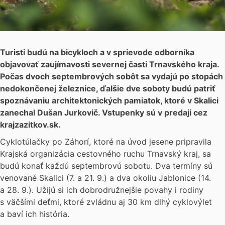
Turisti budú na bicykloch a v sprievode odborníka
objavovať zaujímavosti severnej časti Trnavského kraja.
Počas dvoch septembrových sobôt sa vydajú po stopách
nedokončenej železnice, ďalšie dve soboty budú patriť
spoznávaniu architektonických pamiatok, ktoré v Skalici
zanechal Dušan Jurkovič. Vstupenky sú v predaji cez
krajzazitkov.sk.
Cyklotúlačky po Záhorí, ktoré na úvod jesene pripravila
Krajská organizácia cestovného ruchu Trnavský kraj, sa
budú konať každú septembrovú sobotu. Dva termíny sú
venované Skalici (7. a 21. 9.) a dva okoliu Jablonice (14.
a 28. 9.). Užijú si ich dobrodružnejšie povahy i rodiny
s väčšími deťmi, ktoré zvládnu aj 30 km dlhý cyklovýlet
a baví ich história.