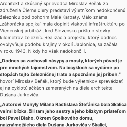
Architekt a skúsený sprievodca Miroslav Beňák zo
združenia Čierne diery predstaví výletníkom nedokončenú
železnicu pod pohorím Malé Karpaty. Málo známa
„záhorácka spojka“ mala doplniť vlakovú infraštruktúru po
Viedenskej arbitráži, keď Slovensko prišlo o stovky
kilometrov železníc. Realizácia projektu, ktorý dodnes
ovplyvňuje podobu krajiny v okolí Jablonice, sa začala
v roku 1943. Nikdy ho však nedokončili.
„Dodnes sa zachovali násypy a mosty, ktorých pôvod je
pre mnohých tajomstvom. Na bicykloch sa vydáme po
stopách tejto železničnej trate a spoznáme jej príbeh,“
hovorí Miroslav Beňák, ktorý bude výletníkov sprevádzať
aj na cyklotúlačkách zameraných na diela architekta
Dušana Jurkoviča.
„Autorovi Mohyly Milana Rastislava Štefánika bola Skalica
veľmi blízka, žili tam jeho sestry a jeho blízkym priateľom
bol Pavel Blaho. Okrem Spolkového domu,
najznámejšieho diela Dušana Jurkoviča v Skalici,