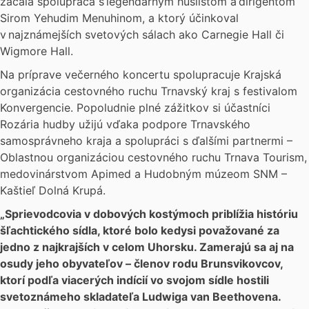
začala spolupráca s legendárnym huslistom a dirigentom
Sirom Yehudim Menuhinom, a ktorý účinkoval
v najznámejších svetových sálach ako Carnegie Hall či
Wigmore Hall.
Na príprave večerného koncertu spolupracuje Krajská
organizácia cestovného ruchu Trnavský kraj s festivalom
Konvergencie. Popoludnie plné zážitkov si účastníci
Rozária hudby užijú vďaka podpore Trnavského
samosprávneho kraja a spolupráci s ďalšími partnermi –
Oblastnou organizáciou cestovného ruchu Trnava Tourism,
medovinárstvom Apimed a Hudobným múzeom SNM –
Kaštieľ Dolná Krupá.
„Sprievodcovia v dobových kostýmoch priblížia históriu
šľachtického sídla, ktoré bolo kedysi považované za
jedno z najkrajších v celom Uhorsku. Zamerajú sa aj na
osudy jeho obyvateľov – členov rodu Brunsvikovcov,
ktorí podľa viacerých indícií vo svojom sídle hostili
svetoznámeho skladateľa Ludwiga van Beethovena.