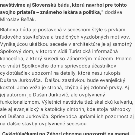
navštívime aj Slovenskú búdu, ktorú navrhol pre tohto
svojho priateľa – známeho lekára a politika,“
dodáva
Miroslav Beňák.
Blahova búda je postavená v secesnom štýle s prvkami
ľudového staviteľstva a tradičných výzdobných motívov.
Vynikajúcou ukážkou secesie v architektúre je aj samotný
Spolkový dom, v ktorom sídli Turistická informačná
kancelária, a ktorý susedí so Záhorským múzeom. Priamo
vo vnútri Spolkového domu sprievodca účastníkov
cyklotúlačiek upozorní na detaily, ktoré nesú rukopis
Dušana Jurkoviča. Ďalšou zastávkou bude evanjelický
kostol. Jeho veža je strohá, chýbajú jej zdobné prvky. Aj
jej autorom je Dušan Jurkovič, ale ovplyvnený
funkcionalizmom. Výletníci navštívia tiež skalickú kalváriu,
ale aj evanjelický a katolícky cintorín, kde stoja náhrobky
od Dušana Jurkoviča. Sprievodca upriami ich pozornosť aj
na ďalšie stavby ovplyvnené secesiou.
„Cyklotúlačkami po Záhorí chceme upozorniť na menej