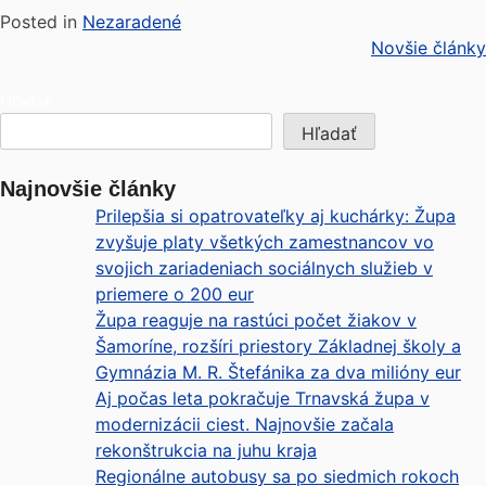
Posted in
Nezaradené
Novšie články
Hľadať
Hľadať
Najnovšie články
Prilepšia si opatrovateľky aj kuchárky: Župa
zvyšuje platy všetkých zamestnancov vo
svojich zariadeniach sociálnych služieb v
priemere o 200 eur
Župa reaguje na rastúci počet žiakov v
Šamoríne, rozšíri priestory Základnej školy a
Gymnázia M. R. Štefánika za dva milióny eur
Aj počas leta pokračuje Trnavská župa v
modernizácii ciest. Najnovšie začala
rekonštrukcia na juhu kraja
Regionálne autobusy sa po siedmich rokoch