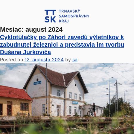
Mesiac:
august 2024
Cyklotúlačky po Záhorí zavedú výletníkov k
zabudnutej železnici a predstavia im tvorbu
Dušana Jurkoviča
Posted on
12. augusta 2024
by
sa