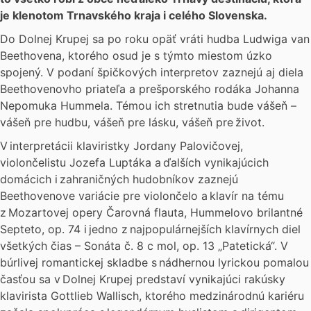
je klenotom Trnavského kraja i celého Slovenska.
Do Dolnej Krupej sa po roku opäť vráti hudba Ludwiga van
Beethovena, ktorého osud je s týmto miestom úzko
spojený. V podaní špičkových interpretov zaznejú aj diela
Beethovenovho priateľa a prešporského rodáka Johanna
Nepomuka Hummela. Témou ich stretnutia bude vášeň –
vášeň pre hudbu, vášeň pre lásku, vášeň pre život.
V interpretácii klaviristky Jordany Palovičovej,
violončelistu Jozefa Luptáka a ďalších vynikajúcich
domácich i zahraničných hudobníkov zaznejú
Beethovenove variácie pre violončelo a klavír na tému
z Mozartovej opery Čarovná flauta, Hummelovo brilantné
Septeto, op. 74 i jedno z najpopulárnejších klavírnych diel
všetkých čias – Sonáta č. 8 c mol, op. 13 „Patetická“. V
búrlivej romantickej skladbe s nádhernou lyrickou pomalou
časťou sa v Dolnej Krupej predstaví vynikajúci rakúsky
klavirista Gottlieb Wallisch, ktorého medzinárodnú kariéru