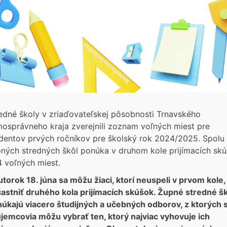
edné školy v zriaďovateľskej pôsobnosti Trnavského
osprávneho kraja zverejnili zoznam voľných miest pre
dentov prvých ročníkov pre školský rok 2024/2025. Spolu
ných stredných škôl ponúka v druhom kole prijímacích sk
 voľných miest.
utorok 18. júna sa môžu žiaci, ktorí neuspeli v prvom kole,
astniť druhého kola prijímacích skúšok. Župné stredné š
úkajú viacero študijných a učebných odborov, z ktorých s
jemcovia môžu vybrať ten, ktorý najviac vyhovuje ich