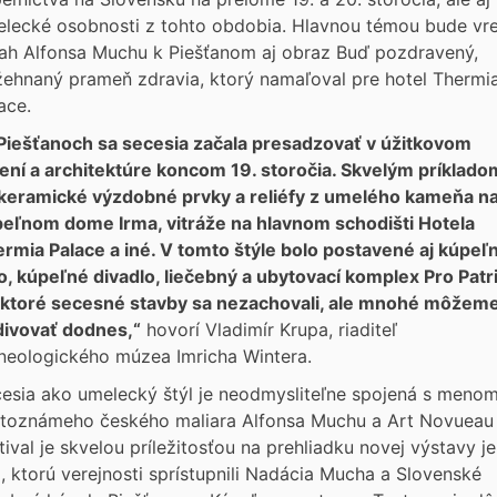
lecké osobnosti z tohto obdobia. Hlavnou témou bude vre
ah Alfonsa Muchu k Piešťanom aj obraz Buď pozdravený,
ehnaný prameň zdravia, ktorý namaľoval pre hotel Thermi
ace.
Piešťanoch sa secesia začala presadzovať v úžitkovom
ní a architektúre koncom 19. storočia. Skvelým príklado
keramické výzdobné prvky a reliéfy z umelého kameňa n
eľnom dome Irma, vitráže na hlavnom schodišti Hotela
rmia Palace a iné. V tomto štýle bolo postavené aj kúpeľ
o, kúpeľné divadlo, liečebný a ubytovací komplex Pro Patri
ktoré secesné stavby sa nezachovali, ale mnohé môžem
ivovať dodnes,“
hovorí Vladimír Krupa, riaditeľ
neologického múzea Imricha Wintera.
esia ako umelecký štýl je neodmysliteľne spojená s meno
toznámeho českého maliara Alfonsa Muchu a Art Novueau
tival je skvelou príležitosťou na prehliadku novej výstavy j
l, ktorú verejnosti sprístupnili Nadácia Mucha a Slovenské