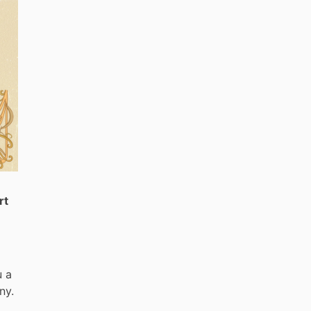
rt
u a
ny.