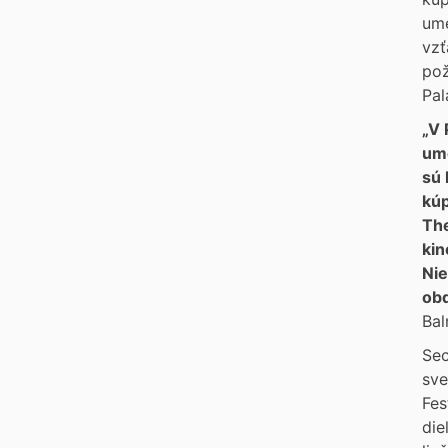
ume
vzť
pož
Pal
„V 
ume
sú 
kúp
The
kin
Nie
obd
Bal
Sec
sve
Fes
die