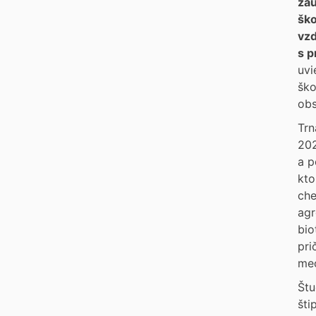
záu
ško
vzd
s p
uvi
ško
obs
Trn
202
a p
kto
che
agr
bio
pri
mec
Štu
šti