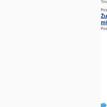
Trn
Pos
Žu
mi
Po