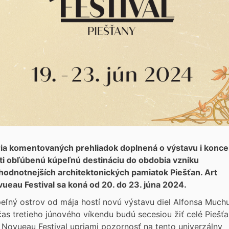
ia komentovaných prehliadok doplnená o výstavu i konce
ti obľúbenú kúpeľnú destináciu do obdobia vzniku
hodnotnejších architektonických pamiatok Piešťan. Art
ueau Festival sa koná od 20. do 23. júna 2024.
eľný ostrov od mája hostí novú výstavu diel Alfonsa Much
as tretieho júnového víkendu budú secesiou žiť celé Piešťa
 Novueau Festival upriami pozornosť na tento univerzálny