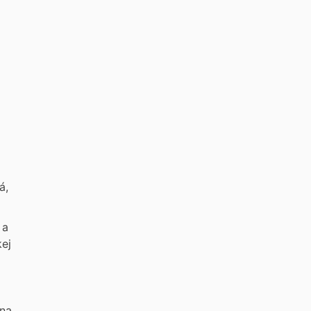
á,
 a
ej
 na