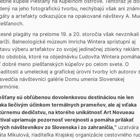
čebné kúpele Piešťany na Kúpeľnom ostrove. Tentoraz je dô
dený na jeho fotografickú tvorbu, nechýbajú však ani znám
gáty a artefakty odkazujúce na opakované návštevy A. Mu
iešťanoch.
esné plagáty na prelome 19. a 20. storočia však nevznikali
aríži. Balneologické múzeum Imricha Wintera sprístupní aj
tavu výberu artefaktov zo svojej jedinečnej zbierky reklám
to obdobia, ktoré na objednávku Ľudovíta Wintera pomáhal
iť dobré meno piešťanských kúpeľov po celom svete. O
aditosti a umeleckej a grafickej úrovni tvorby ich autorov 
svedčia návštevníci galérie Domu umenia Slovenskej
harmónie.
ešťany sú obľúbenou dovolenkovou destináciou nie len
ka liečivým účinkom termálnych prameňov, ale aj vďaka
túrnemu dedičstvu, na ktorého unikátnosť Art Novueau
tival upriamuje pozornosť verejnosti a pomáha prilákať
ých návštevníkov zo Slovenska i zo zahraničia,“
uzatvára
ta Mikulová, riaditeľka Krajskej organizácie cestovného ru