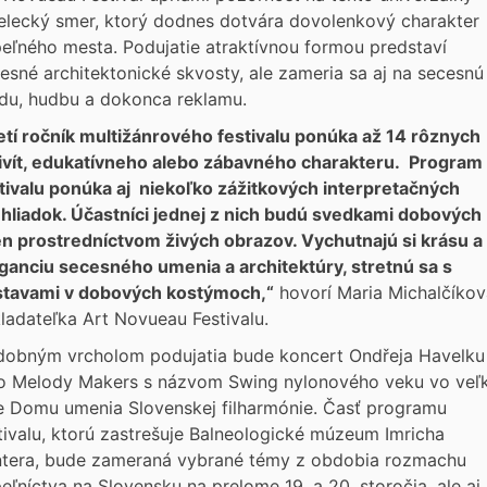
lecký smer, ktorý dodnes dotvára dovolenkový charakter
eľného mesta. Podujatie atraktívnou formou predstaví
esné architektonické skvosty, ale zameria sa aj na secesnú
u, hudbu a dokonca reklamu.
etí ročník multižánrového festivalu ponúka až 14 rôznych
ivít, edukatívneho alebo zábavného charakteru. Program
tivalu ponúka aj niekoľko zážitkových interpretačných
hliadok. Účastníci jednej z nich budú svedkami dobových
n prostredníctvom živých obrazov. Vychutnajú si krásu a
ganciu secesného umenia a architektúry, stretnú sa s
stavami v dobových kostýmoch,“
hovorí Maria Michalčíkov
ladateľka Art Novueau Festivalu.
obným vrcholom podujatia bude koncert Ondřeja Havelku
o Melody Makers s názvom Swing nylonového veku vo veľk
e Domu umenia Slovenskej filharmónie. Časť programu
tivalu, ktorú zastrešuje Balneologické múzeum Imricha
tera, bude zameraná vybrané témy z obdobia rozmachu
eľníctva na Slovensku na prelome 19. a 20. storočia, ale aj