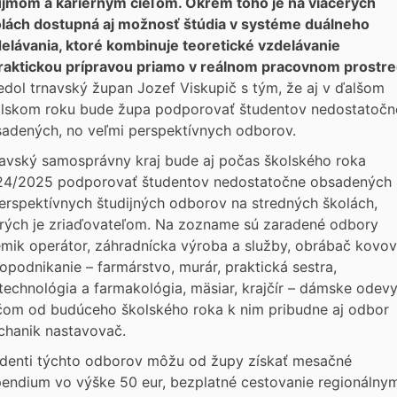
jmom a kariérnym cieľom. Okrem toho je na viacerých
lách dostupná aj možnosť štúdia v systéme duálneho
elávania, ktoré kombinuje teoretické vzdelávanie
raktickou prípravou priamo v reálnom pracovnom prostre
edol trnavský župan Jozef Viskupič s tým, že aj v ďalšom
lskom roku bude župa podporovať študentov nedostatočn
adených, no veľmi perspektívnych odborov.
avský samosprávny kraj bude aj počas školského roka
4/2025 podporovať študentov nedostatočne obsadených
erspektívnych študijných odborov na stredných školách,
rých je zriaďovateľom. Na zozname sú zaradené odbory
mik operátor, záhradnícka výroba a služby, obrábač kovov
opodnikanie – farmárstvo, murár, praktická sestra,
technológia a farmakológia, mäsiar, krajčír – dámske odevy
čom od budúceho školského roka k nim pribudne aj odbor
hanik nastavovač.
denti týchto odborov môžu od župy získať mesačné
pendium vo výške 50 eur, bezplatné cestovanie regionálny