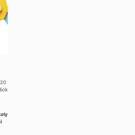
 20
úšok
koly
i