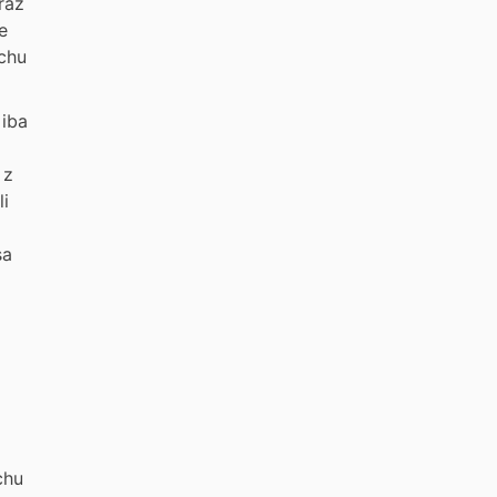
raz
e
chu
 iba
 z
i
sa
chu