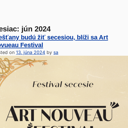
esiac:
jún 2024
ešťany budú žiť secesiou, blíži sa Art
vueau Festival
sted on
13. júna 2024
by
sa