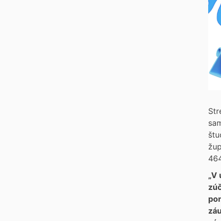
Str
sam
štu
žup
464
„V 
zúč
pon
záu