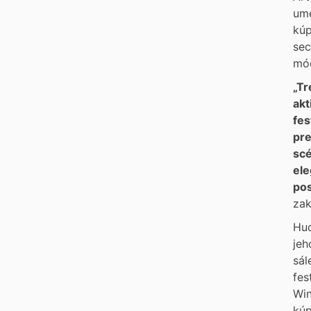
ume
kúp
sec
mód
„Tr
akt
fes
pre
scé
ele
po
zak
Hud
jeh
sál
fes
Win
kúp