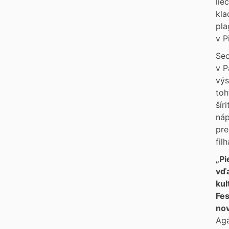
lie
kla
pla
v P
Sec
v P
výs
toh
šír
náp
pre
fil
„Pi
vďa
kul
Fes
nov
Agá