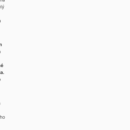
lý
a
m
a
né
a.
e
m
eho