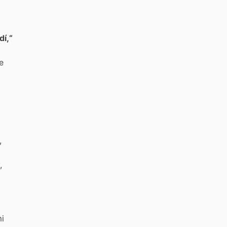
dí,“
e
,
,
mi