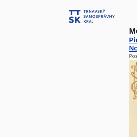
M
Pi
No
Po