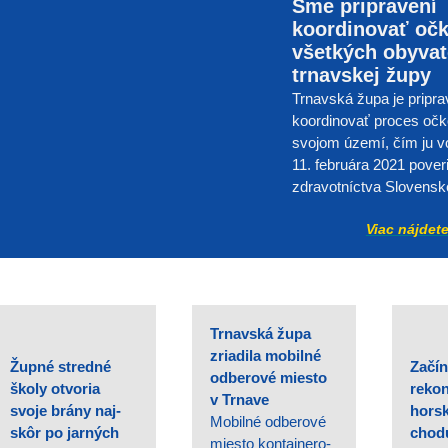
Sme pripravení
koordinovať oč
všetkých obyvat
trnavskej župy
Trnavská župa je pripr
koordinovať proces očk
svojom území, čím ju vo
11. februára 2021 poveri
zdravotníctva Slovensk
Viac nájdete
Trnavská župa
zriadila mobilné
Župné stredné
Začín
odberové miesto
školy otvoria
rekon
v Trnave
svoje brány naj-
horsk
Mobilné odberové
skôr po jarných
chod
miesto kontajnero-