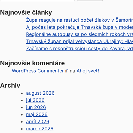
Najnovšie články
Župa reaguje na rastúci počet žiakov v Šamoríne
Aj počas leta pokračuje Trnavská župa v modern
Regionálne autobusy sa po siedmich rokoch vra
Trnavský župan prijal veľvyslanca Ukrajiny: Hl
Začíname s rekonštrukciou cesty do Zavara, vďak
Najnovšie komentáre
WordPress Commenter
na
Ahoj svet!
Archív
august 2026
júl 2026
jún 2026
máj 2026
apríl 2026
marec 2026