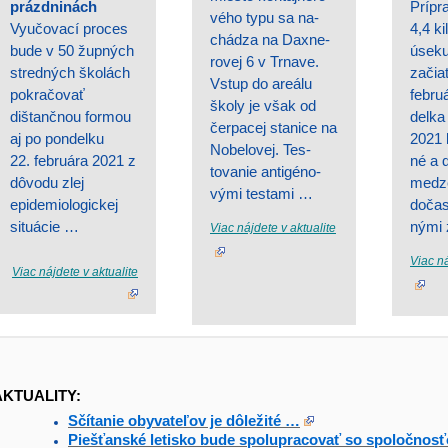
prázdninách
Prípr
vého typu sa na-
Vyučovací proces
4,4 k
chádza na Daxne-
bude v 50 župných
úseku
rovej 6 v Trnave.
stredných školách
začia
Vstup do areálu
pokračovať
febru
školy je však od
dištančnou formou
delka
čerpacej stanice na
aj po pondelku
2021 
Nobelovej. Tes-
22. februára 2021 z
né a d
tovanie antigéno-
dôvodu zlej
medze
vými testami …
epidemiologickej
dočas
situácie …
nými
Viac nájdete v aktualite
Viac ná
Viac nájdete v aktualite
AKTUALITY:
Sčítanie obyvateľov je dôležité …
Piešťanské letisko bude spolupracovať so spoločnos