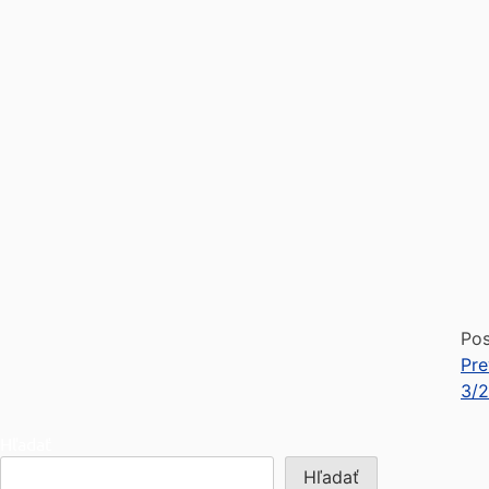
Pos
Pre
3/
Hľadať
Hľadať