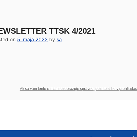
EWSLETTER TTSK 4/2021
sted on
5. mája 2022
by
sa
Ak sa vám tento e-mail nezobrazuje správne, pozrite si ho v prehliada