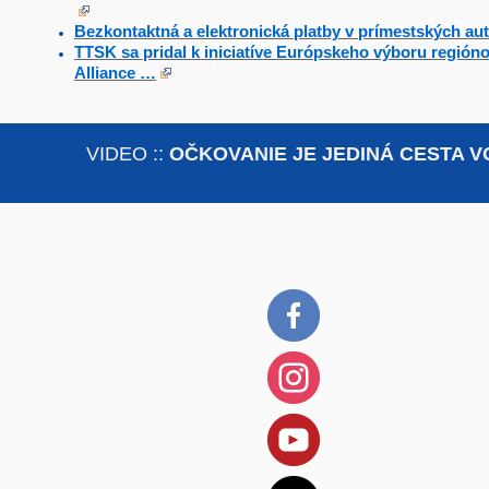
Bezkontaktná a elektronická platby v prímestských a
TTSK sa pridal k iniciatíve Európskeho výboru región
Alliance …
VIDEO ::
OČKOVANIE JE JEDINÁ CESTA V