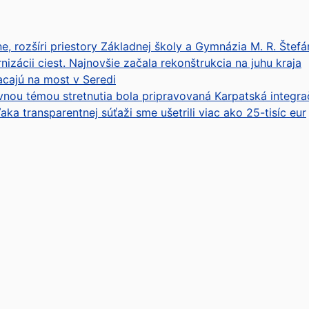
, rozšíri priestory Základnej školy a Gymnázia M. R. Štefá
izácii ciest. Najnovšie začala rekonštrukcia na juhu kraja
cajú na most v Seredi
avnou témou stretnutia bola pripravovaná Karpatská integrač
a transparentnej súťaži sme ušetrili viac ako 25-tisíc eur