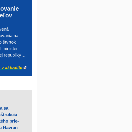
kovanie
eľov
avená
ovania na
 štvrtok
l minister
ej republiky…
 v aktualite
a sa
štrukcia
ého prie-
u Havran