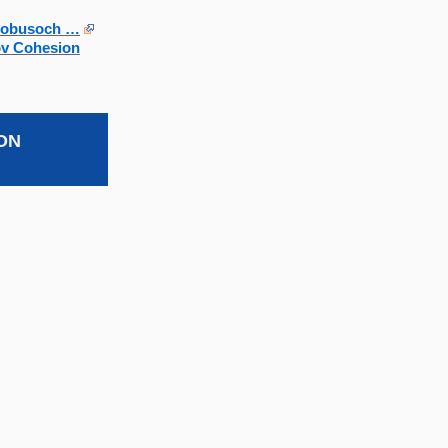
utobusoch …
ov Cohesion
ON