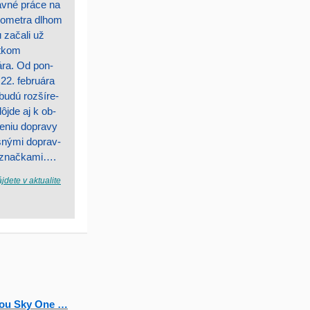
avné práce na
ilometra dlhom
 začali už
tkom
ára. Od pon-
 22. februára
budú rozšíre-
ôjde aj k ob-
niu dopravy
nými doprav-
 značkami….
jdete v aktualite
ťou Sky One …