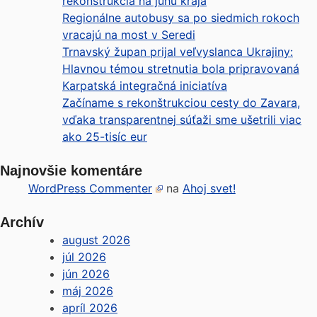
rekonštrukcia na juhu kraja
Regionálne autobusy sa po siedmich rokoch
vracajú na most v Seredi
Trnavský župan prijal veľvyslanca Ukrajiny:
Hlavnou témou stretnutia bola pripravovaná
Karpatská integračná iniciatíva
Začíname s rekonštrukciou cesty do Zavara,
vďaka transparentnej súťaži sme ušetrili viac
ako 25-tisíc eur
Najnovšie komentáre
WordPress Commenter
na
Ahoj svet!
Archív
august 2026
júl 2026
jún 2026
máj 2026
apríl 2026