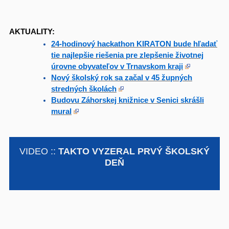
AKTUALITY:
24-hodinový hackathon KIRATON bude hľadať
tie najlepšie riešenia pre zlepšenie životnej
úrovne obyvateľov v Trnavskom kraji
Nový školský rok sa začal v 45 župných
stredných školách
Budovu Záhorskej knižnice v Senici skrášli
mural
VIDEO ::
TAKTO VYZERAL PRVÝ ŠKOLSKÝ
DEŇ