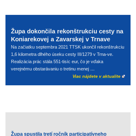
Župa dokončila rekonštrukciu cesty na
Koniarekovej a Zavarskej v Trnave
Na začiatku septembra 2021 TTSK ukončil rekonštrukciu
1,6 kilometra dlhého úseku cesty III/1279 v Trna-ve.
Realizácia prác stála 551-tisíc eur, čo je vďaka
verejnému obstarávaniu o tretinu menej …
Viac nájdete v aktualite
Župa spustila tretí ročník participatívneho