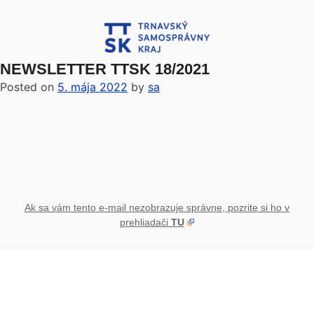
NEWSLETTER TTSK 18/2021
Posted on
5. mája 2022
by
sa
Ak sa vám tento e-mail nezobrazuje správne, pozrite si ho v
prehliadači
TU