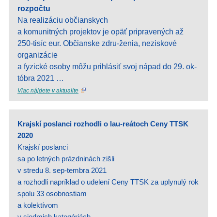
rozpočtu
Na realizáciu občianskych
a komunitných projektov je opäť pripravených až
250-tisíc eur. Občianske zdru-ženia, neziskové
organizácie
a fyzické osoby môžu prihlásiť svoj nápad do 29. ok-
tóbra 2021 …
Viac nájdete v aktualite
Krajskí poslanci rozhodli o lau-reátoch Ceny TTSK
2020
Krajskí poslanci
sa po letných prázdninách zišli
v stredu 8. sep-tembra 2021
a rozhodli napríklad o udelení Ceny TTSK za uplynulý rok
spolu 33 osobnostiam
a kolektívom
v siedmich kategóriách …